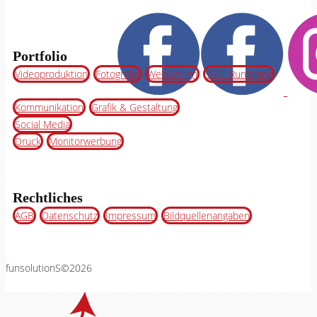
Portfolio
Videoproduktion
Fotografie
WebDesign
360° Rundgang
Kommunikation
Grafik & Gestaltung
Social Media
Druck
Monitorwerbung
Rechtliches
AGB
Datenschutz
Impressum
Bildquellenangaben
funsolutionS©2026