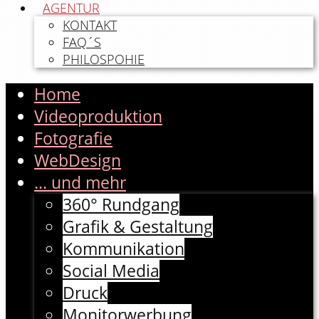
AGENTUR
KONTAKT
FAQ´S
PHILOSPOHIE
Home
Videoproduktion
Fotografie
WebDesign
... und mehr
360° Rundgang
Grafik & Gestaltung
Kommunikation
Social Media
Druck
Monitorwerbung